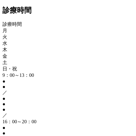
診療時間
診療時間
月
火
水
木
金
土
日・祝
9：00～13：00
●
●
／
●
●
●
／
16：00～20：00
●
●