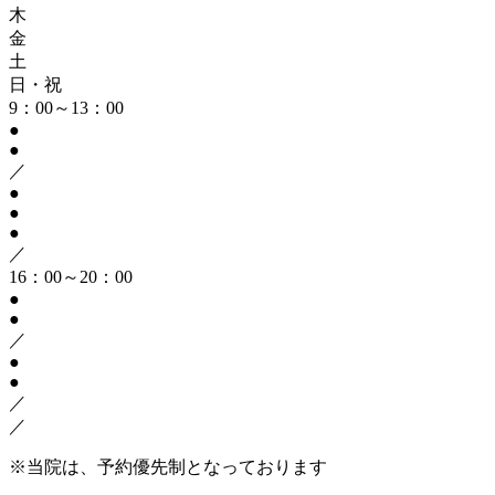
木
金
土
日・祝
9：00～13：00
●
●
／
●
●
●
／
16：00～20：00
●
●
／
●
●
／
／
※当院は、予約優先制となっております