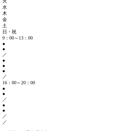
火
水
木
金
土
日・祝
9：00～13：00
●
●
／
●
●
●
／
16：00～20：00
●
●
／
●
●
／
／