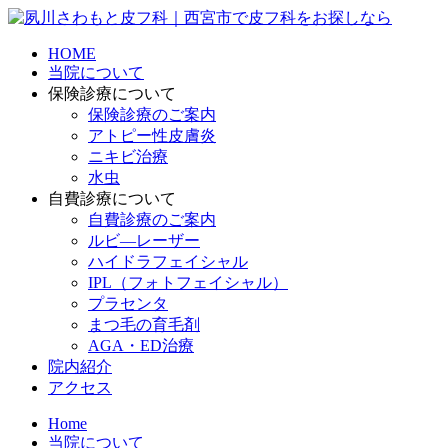
HOME
当院について
保険診療について
保険診療のご案内
アトピー性皮膚炎
ニキビ治療
水虫
自費診療について
自費診療のご案内
ルビ―レーザー
ハイドラフェイシャル
IPL（フォトフェイシャル）
プラセンタ
まつ毛の育毛剤
AGA・ED治療
院内紹介
アクセス
Home
当院について