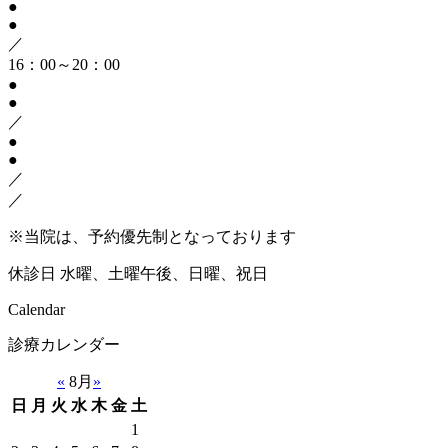
●
●
／
16：00～20：00
●
●
／
●
●
／
／
※当院は、予約優先制となっております
休診日
水曜、土曜午後、日曜、祝日
Calendar
診療カレンダー
«
8月
»
日
月
火
水
木
金
土
1