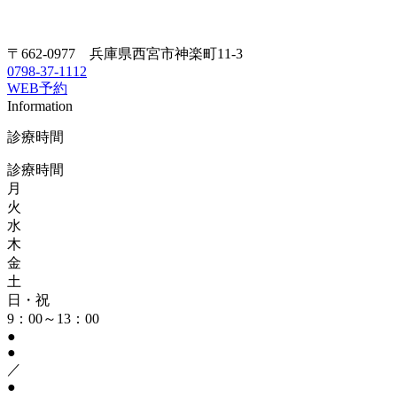
〒662-0977 兵庫県西宮市神楽町11-3
0798-37-1112
WEB予約
Information
診療時間
診療時間
月
火
水
木
金
土
日・祝
9：00～13：00
●
●
／
●